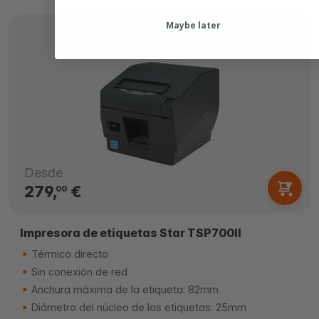
Maybe later
Desde
279,
€
00
Impresora de etiquetas Star TSP700II
Térmico directo
Sin conexión de red
Anchura máxima de la etiqueta: 82mm
Diámetro del núcleo de las etiquetas: 25mm