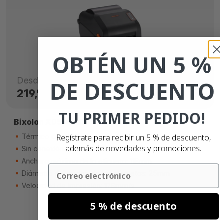
OBTÉN UN 5 %
Desde
DE DESCUENTO
219,
€
00
TU PRIMER PEDIDO!
Bixolon XD5-40dK
Regístrate para recibir un 5 % de descuento,
Térmico directo
además de novedades y promociones.
Sin conexión de red
Anchura máxima de la etiqueta: 118mm
Email
Diámetro del núcleo de las etiquetas: 25mm
Velocidad de impresión: 178mm/s
5 % de descuento