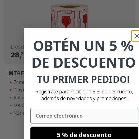
OBTÉN UN 5 %
Desde
28,
€
72
DE DESCUENTO
MT4 Frágil cintas adhesivas
TU PRIMER PEDIDO!
74mm x 105mm
Plástico (PP)
Regístrate para recibir un 5 % de descuento,
Adhesivo permanente
además de novedades y promociones.
1.000 etiquetas
Email
Núcleo de 76mm
5 % de descuento