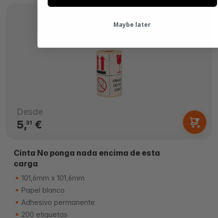
Maybe later
Desde
5,
€
31
Cinta No ponga nada encima de esta
carga
101,6mm x 101,6mm
Papel blanco
Adhesivo permanente
200 etiquetas