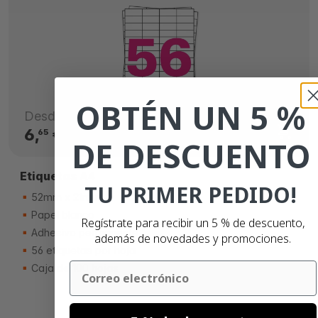
OBTÉN UN 5 %
Desde
6,
€
65
DE DESCUENTO
Etiquetas A4
TU PRIMER PEDIDO!
52mm x 21mm
Papel blanco
Regístrate para recibir un 5 % de descuento,
Adhesivo permanente
además de novedades y promociones.
56 etiquetas por hoja
Email
Caja de 100 hojas