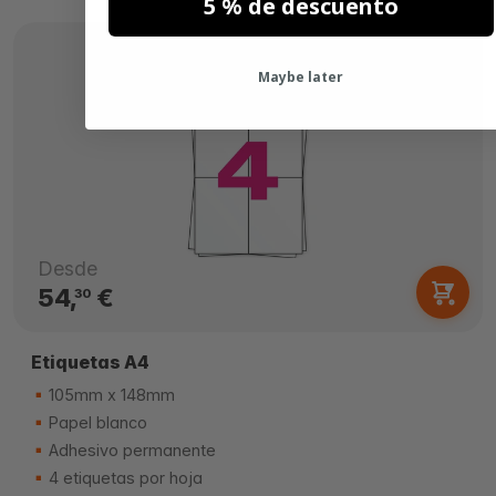
5 % de descuento
Maybe later
Desde
54,
€
30
Etiquetas A4
105mm x 148mm
Papel blanco
Adhesivo permanente
4 etiquetas por hoja