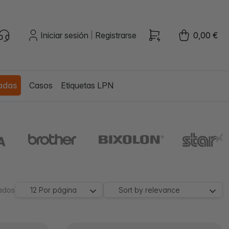
Iniciar sesión
Registrarse
0,00 €
|
zadas
Casos
Etiquetas LPN
rados
12
Por página
Sort by
relevance