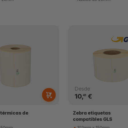
Desde
10,
€
41
 térmicas de
Zebra etiquetas
compatibles GLS
150mm
102mm x 150mm