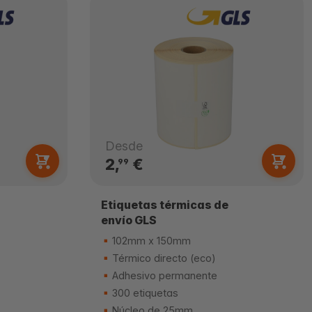
Desde
2,
€
99
Etiquetas térmicas de
envío GLS
102mm x 150mm
Térmico directo (eco)
Adhesivo permanente
300 etiquetas
Núcleo de 25mm