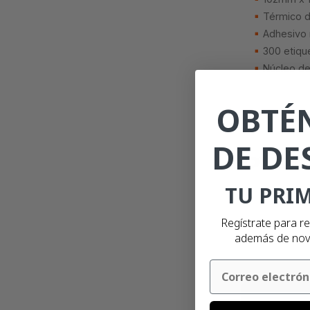
Térmico d
Adhesivo 
300 etiqu
Núcleo d
OBTÉN
DE DE
TU PRIM
Regístrate para r
además de nov
Email