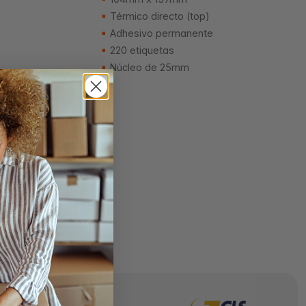
Térmico directo (top)
Adhesivo permanente
220 etiquetas
Núcleo de 25mm