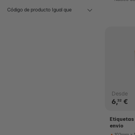
Código de producto Igual que
Desde
6,
€
32
Etiquetas
envío
102mm x 