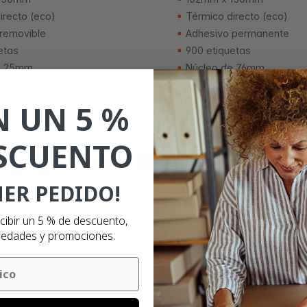
irecto (eco)
Térmico directo (eco)
removible
Adhesivo permanente
etas
900 etiquetas
e 25mm
Núcleo de 76mm
 UN 5 %
SCUENTO
ER PEDIDO!
ecibir un 5 % de descuento,
edades y promociones.