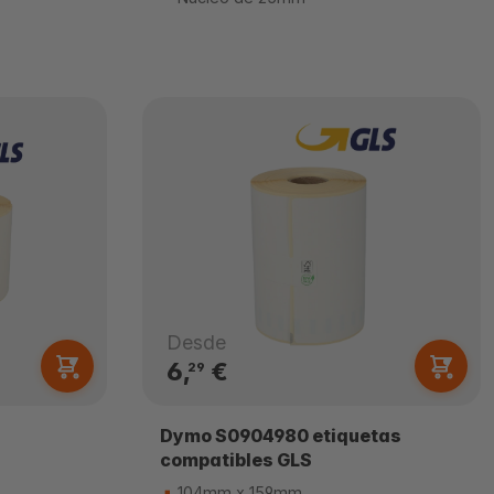
Desde
6,
€
29
Dymo S0904980 etiquetas
compatibles GLS
104mm x 159mm