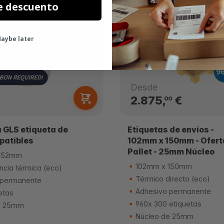
e descuento
aybe later
Desde
2.875,
€
00
 GLS etiqueta de
Etiquetas de envíos -
patibles
102mm x 150mm - Ofert
Pallet - 25mm Núcleo
152mm
102mm x 150mm
ncia térmica (eco)
Térmico directo (eco)
 permanente
Adhesivo permanente
etas
960x 300 etiquetas
e 25mm
Núcleo de 25mm