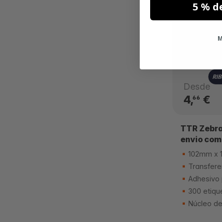
5 % d
M
Desde
4,
€
66
TTR Zebra
envio com
102mm x 
Transfere
Adhesivo
300 etiqu
Núcleo d