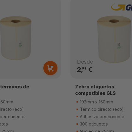
Desde
2,
€
99
 térmicas de
Zebra etiquetas
compatibles GLS
150mm
102mm x 150mm
irecto (eco)
Térmico directo (eco)
 permanente
Adhesivo permanente
etas
300 etiquetas
e 25mm
Núcleo de 25mm