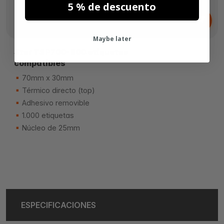
5 % de descuento
Desde
2,
€
52
Maybe later
Star TSP700-800 etiquetas
compatibles
70mm x 30mm
Térmico directo (top)
Adhesivo removible
1.000 etiquetas
Núcleo de 25mm
ESPECIFICACIONES