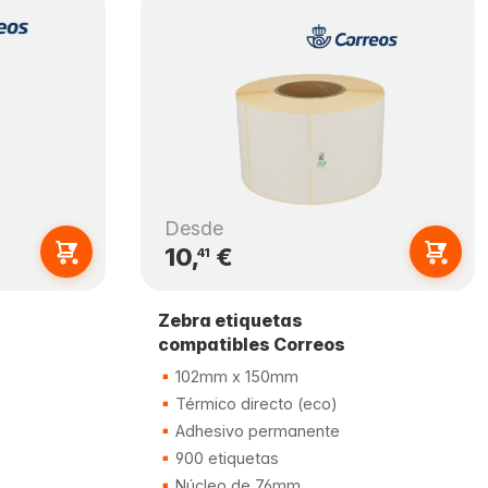
Desde
10,
€
41
Zebra etiquetas
compatibles Correos
102mm x 150mm
Térmico directo (eco)
Adhesivo permanente
900 etiquetas
Núcleo de 76mm