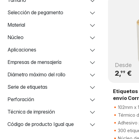
Selección de pegamento
Material
Núcleo
Aplicaciones
Empresas de mensajería
Desde
2,
€
99
Diámetro máximo del rollo
Serie de etiquetas
Etiquetas
envío Cor
Perforación
102mm x 
Técnica de impresión
Térmico d
Adhesivo
Código de producto Igual que
300 etiqu
Núcleo d