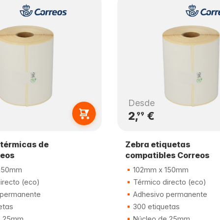
Desde
2,
€
99
 térmicas de
Zebra etiquetas
reos
compatibles Correos
150mm
102mm x 150mm
irecto (eco)
Térmico directo (eco)
 permanente
Adhesivo permanente
etas
300 etiquetas
e 25mm
Núcleo de 25mm