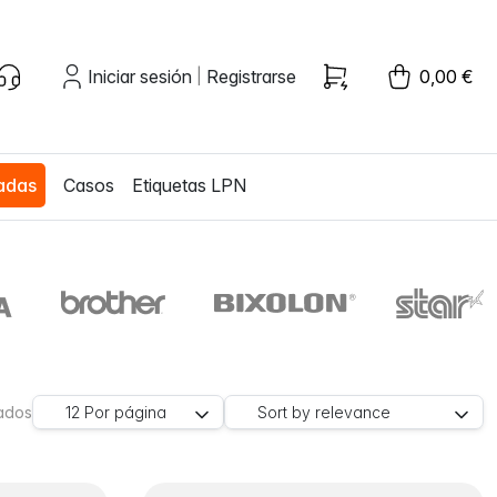
Iniciar sesión
Registrarse
0,00 €
|
zadas
Casos
Etiquetas LPN
rados
12
Por página
Sort by
relevance