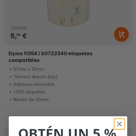
Desde
5,
€
36
Dymo 11354 / S0722540 etiquetas
compatibles
57mm x 32mm
Térmico directo (top)
Adhesivo removible
1.000 etiquetas
Núcleo de 25mm
OBTÉN UN 5 %