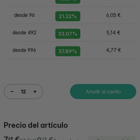
desde 96
6,05 €
21.22%
desde 492
5,14 €
33.07%
desde 996
4,77 €
37.89%
Añadir al carrito
Precio del artículo
7,
€
68
29