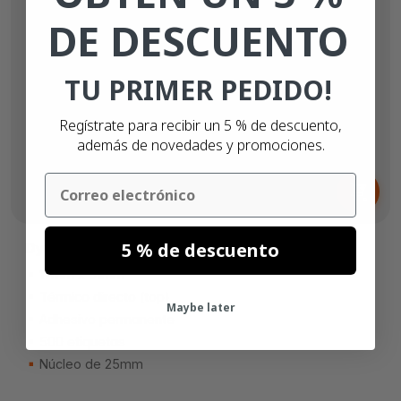
DE DESCUENTO
TU PRIMER PEDIDO!
Regístrate para recibir un 5 % de descuento,
además de novedades y promociones.
Desde
Email
2,
€
71
5 % de descuento
Dymo 11355 etiquetas compatibles
19mm x 51mm
Térmico directo (top)
Maybe later
Adhesivo permanente
500 etiquetas
Núcleo de 25mm