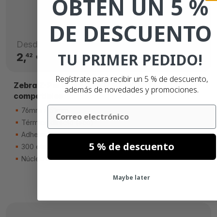
OBTÉN UN 5 %
DE DESCUENTO
Desde
TU PRIMER PEDIDO!
2,
€
42
Regístrate para recibir un 5 % de descuento,
Zebra Z-Perform 1000D (3008731-T)
además de novedades y promociones.
compatibles
Email
76mm x 51mm
Térmico directo (eco)
Adhesivo permanente
5 % de descuento
300 etiquetas
Núcleo de 19mm
Maybe later