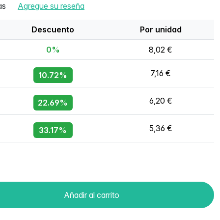
as
Agregue su reseña
Descuento
Por unidad
0%
8,02 €
7,16 €
10.72%
6,20 €
22.69%
5,36 €
33.17%
Añadir al carrito