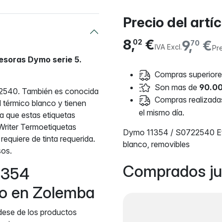
Precio del artí
8,
€
9,
€
02
70
IVA Excl.
Pr
resoras Dymo serie 5.
Compras superiores
Son mas de
90.00
22540. También es conocida
Compras realizadas 
 térmico blanco y tienen
el mismo día.
ca que estas etiquetas
Writer Termoetiquetas
Dymo 11354 / S0722540 Eti
requiere de tinta requerida.
blanco, removibles
sos.
Comprados ju
1354
uro en Zolemba
ídese de los productos