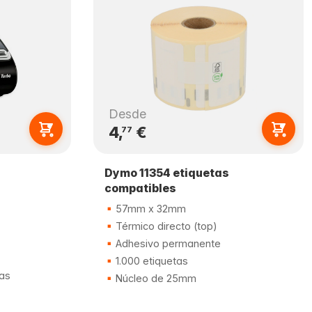
Desde
4,
€
77
Dymo 11354 etiquetas
compatibles
57mm x 32mm
Térmico directo (top)
Adhesivo permanente
1.000 etiquetas
las
Núcleo de 25mm