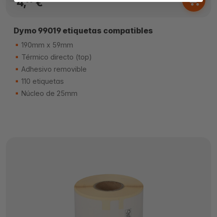
4,
€
00
Dymo 99019 etiquetas compatibles
190mm x 59mm
Térmico directo (top)
Adhesivo removible
110 etiquetas
Núcleo de 25mm