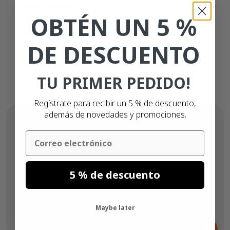
17mm x 87mm
OBTÉN UN 5 %
Térmico directo (top)
Adhesivo permanente
DE DESCUENTO
300 etiquetas
Núcleo de 25mm
TU PRIMER PEDIDO!
Regístrate para recibir un 5 % de descuento,
además de novedades y promociones.
Email
5 % de descuento
Maybe later
Desde