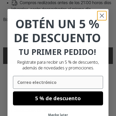
Compras realizadas antes de las 21:00 horas días
laborales, serán despachadas el mismo día.
OBTÉN UN 5 %
Bixolon XD5-40dEK ethernet
DE DESCUENTO
TU PRIMER PEDIDO!
ESPECIFICACIONES
Regístrate para recibir un 5 % de descuento,
además de novedades y promociones.
MARCA
Email
BIXOLON
5 % de descuento
TECNOLOGÍA DE IMPRESIÓN
Maybe later