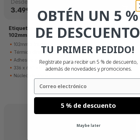
Desde
3.499,
€
OBTÉN UN 5 %
00
DE DESCUENTO
Etiquetas de envíos Oferta pallet -
102mm x 210mm - 76mm Núcleo
102mm x 210mm
TU PRIMER PEDIDO!
Térmico directo (eco)
Adhesivo permanente
Regístrate para recibir un 5 % de descuento,
336 x 640 etiquetas
además de novedades y promociones.
Núcleo de 76mm
Email
5 % de descuento
Maybe later