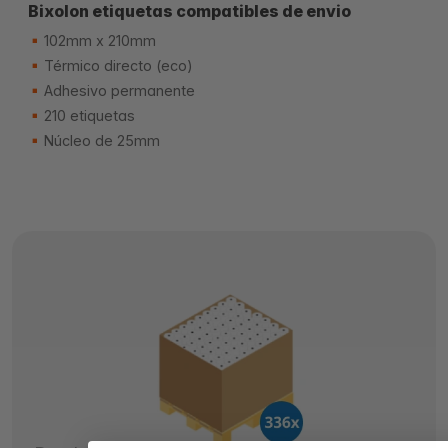
Bixolon etiquetas compatibles de envio
102mm x 210mm
Térmico directo (eco)
Adhesivo permanente
210 etiquetas
Núcleo de 25mm