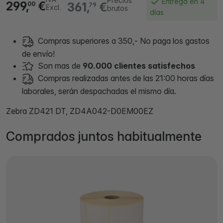
Precios
Entrega en 4
299,
€
361,
€
00
79
Excl.
brutos
días
Compras superiores a 350,- No paga los gastos
de envío!
Son mas de
90.000 clientes satisfechos
Compras realizadas antes de las 21:00 horas días
laborales, serán despachadas el mismo día.
Zebra ZD421 DT, ZD4A042-D0EM00EZ
Comprados juntos habitualmente