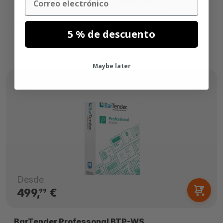
Vinculación fácil con archivos de Excel o CSV.
Creación de etiquetas personalizadas de
calidad profesional.
5 % de descuento
Maybe later
Desde
499,
€
99
BarTender Professonal BTP-WS