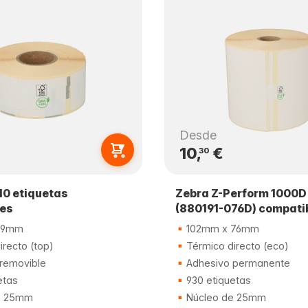
Desde
10,
€
30
0 etiquetas
Zebra Z-Perform 1000D
les
(880191-076D) compati
89mm
102mm x 76mm
recto (top)
Térmico directo (eco)
removible
Adhesivo permanente
etas
930 etiquetas
e 25mm
Núcleo de 25mm