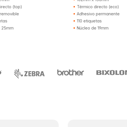
recto (top)
Térmico directo (eco)
removible
Adhesivo permanente
etas
110 etiquetas
e 25mm
Núcleo de 19mm