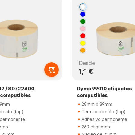
Desde
1,
€
21
12 / S0722400
Dymo 99010 etiquetas
 compatibles
compatibles
89mm
28mm x 89mm
recto (top)
Térmico directo (top)
 permanente
Adhesivo permanente
etas
260 etiquetas
e 25mm
Núcleo de 25mm