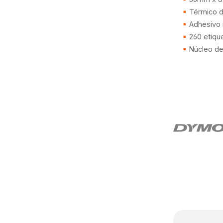
Térmico di
Adhesivo 
260 etiqu
Núcleo d