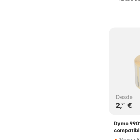
Desde
2,
€
21
Dymo 9901
compatib
36mm x 