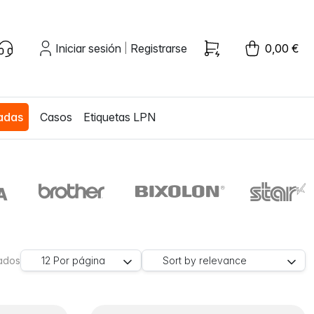
Iniciar sesión
Registrarse
0,00 €
|
zadas
Casos
Etiquetas LPN
rados
12
Por página
Sort by
relevance