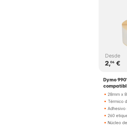
Desde
2,
€
06
Dymo 9901
compatib
28mm x 
Térmico di
Adhesivo 
260 etiqu
Núcleo d