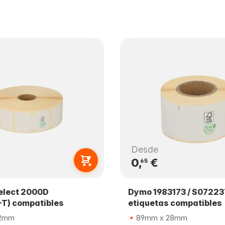
Desde
0,
€
65
elect 2000D
Dymo 1983173 / S0722
T) compatibles
etiquetas compatibles
22mm
89mm x 28mm