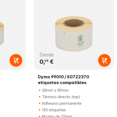
Desde
0,
€
65
Dymo 99010 / S0722370
etiquetas compatibles
28mm x 89mm
Térmico directo (top)
Adhesivo permanente
130 etiquetas
Núcleo de 25mm