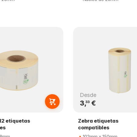
Desde
3,
€
33
2 etiquetas
Zebra etiquetas
les
compatibles
89mm
102mm x 150mm