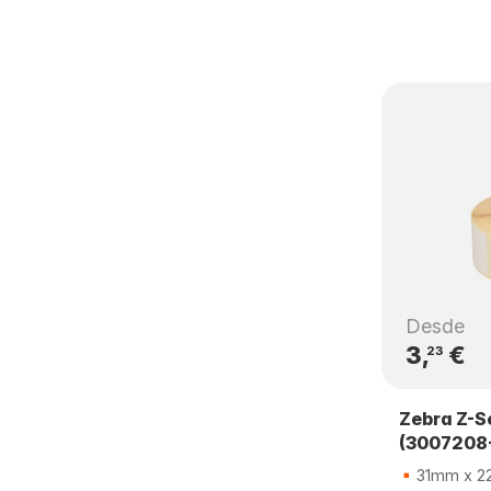
Desde
3,
€
23
Zebra Z-S
(3007208-
31mm x 