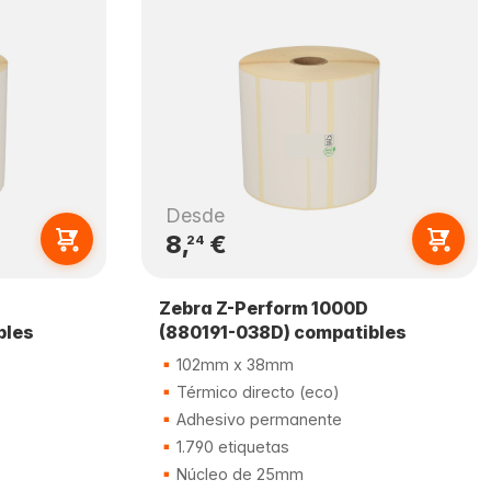
Desde
8,
€
24
Zebra Z-Perform 1000D
bles
(880191-038D) compatibles
102mm x 38mm
Térmico directo (eco)
Adhesivo permanente
1.790 etiquetas
Núcleo de 25mm