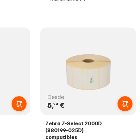
Desde
5,
€
24
Zebra Z-Select 2000D
(880199-025D)
compatibles