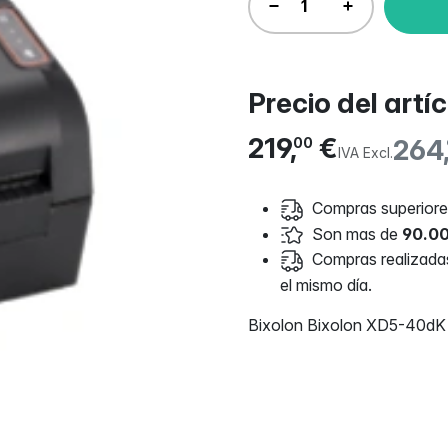
Precio del artí
219,
€
264
00
IVA Excl.
Compras superiores
Son mas de
90.00
Compras realizadas 
el mismo día.
Bixolon Bixolon XD5-40dK