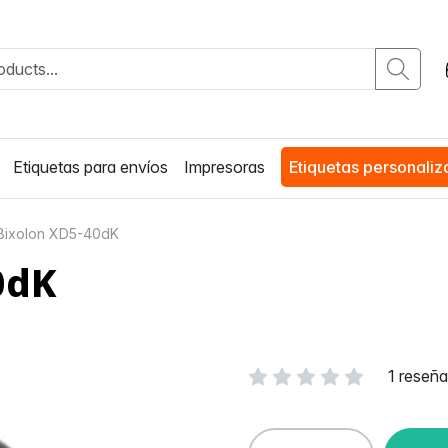
Etiquetas para envíos
Impresoras
Etiquetas personali
 Bixolon XD5-40dK
0dK
1 reseñ