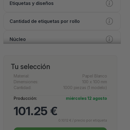
Etiquetas y diseños
Cantidad de etiquetas por rollo
Núcleo
Procesamiento
Tu selección
Impresión
Material:
Papel Blanco
Dimensiones:
100 x 100 mm
Cantidad:
1000 piezas (1 modelo)
Acabado
Producción:
miércoles 12 agosto
101.25 €
Opciones adicionales
0.1012 € / precio por etiqueta
Servicio