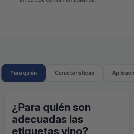
Para quién
Características
Aplicac
¿Para quién son
adecuadas las
etiquetas vino?