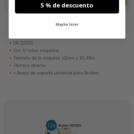
179,
€
95
5 % de descuento
Impresora Brother QL810W + 12 rollos
Maybe later
de etiquetas compatibles para Brother
etiquetas
DK-22205
Con 12 rollos etiquetas
Tamaño de la etiqueta: 62mm x 30,48m
Térmico directo
+ Brazo de soporte universal para Brother