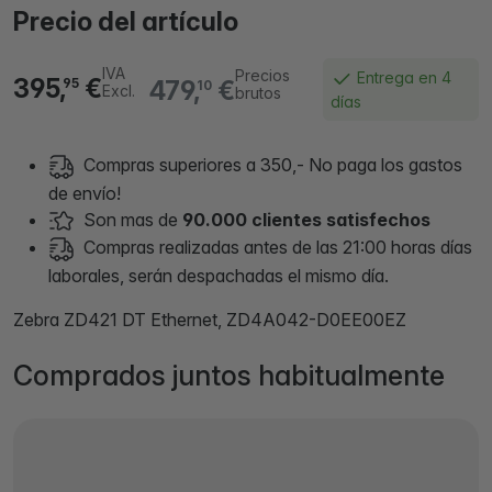
Precio del artículo
IVA
Precios
Entrega en 4
395,
€
479,
€
95
10
Excl.
brutos
días
Compras superiores a 350,- No paga los gastos
de envío!
Son mas de
90.000 clientes satisfechos
Compras realizadas antes de las 21:00 horas días
laborales, serán despachadas el mismo día.
Zebra ZD421 DT Ethernet, ZD4A042-D0EE00EZ
Comprados juntos habitualmente