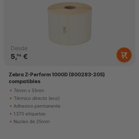
Desde
5,
€
96
Zebra Z-Perform 1000D (800283-205)
compatibles
76mm x 51mm
Térmico directo (eco)
Adhesivo permanente
1.370 etiquetas
Núcleo de 25mm