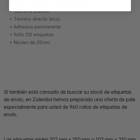
102mm x 210mm - 25mm Núcleo
102mm x 210mm
Térmico directo (eco)
Adhesivo permanente
960x 210 etiquetas
Núcleo de 25mm
Si también está cansado de buscar su stock de etiquetas
de envío, en Zolemba hemos preparado una oferta de pale
especialmente para usted de 960 rollos de etiquetas de
envío.
Las etiquetas miden 102 mm x 150 mm o 102 mm x 210 mm