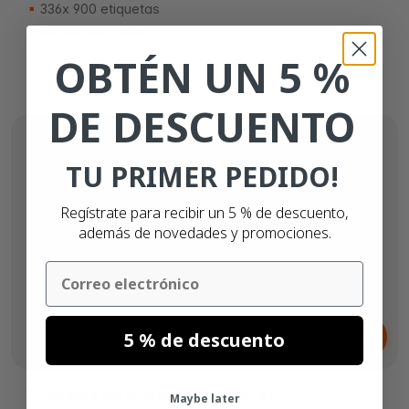
336x 900 etiquetas
Núcleo de 76mm
OBTÉN UN 5 %
DE DESCUENTO
TU PRIMER PEDIDO!
Regístrate para recibir un 5 % de descuento,
además de novedades y promociones.
Email
Desde
5 % de descuento
2.875,
€
00
Etiquetas de envíos Oferta pallet -
Maybe later