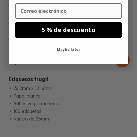
Email
5 % de descuento
Maybe later
Desde
3,
€
73
Etiquetas fragil
76,2mm x 101,6mm
Papel blanco
Adhesivo permanente
100 etiquetas
Núcleo de 25mm