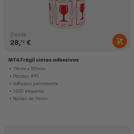
Desde
28,
€
72
MT4 Frágil cintas adhesivas
74mm x 105mm
Plástico (PP)
Adhesivo permanente
1.000 etiquetas
Núcleo de 76mm