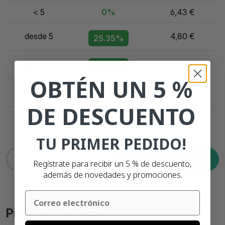
< 5
0%
6,43 €
desde 5
4,80 €
25.35%
desde 50
4,28 €
33.44%
OBTÉN UN 5 %
desde 100
3,73 €
41.99%
DE DESCUENTO
TU PRIMER PEDIDO!
Añadir al carrito
Regístrate para recibir un 5 % de descuento,
además de novedades y promociones.
Email
Precio del artículo