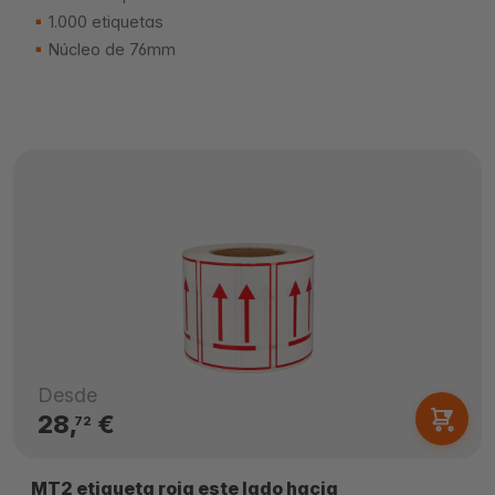
1.000 etiquetas
Núcleo de 76mm
Desde
28,
€
72
MT2 etiqueta roja este lado hacia