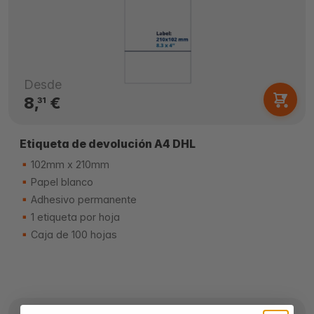
Desde
8,
€
31
Etiqueta de devolución A4 DHL
102mm x 210mm
Papel blanco
Adhesivo permanente
1 etiqueta por hoja
Caja de 100 hojas