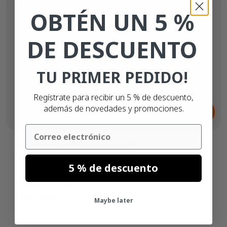
OBTÉN UN 5 %
DE DESCUENTO
TU PRIMER PEDIDO!
Regístrate para recibir un 5 % de descuento,
Desde
además de novedades y promociones.
67,
€
88
Email
Etiqueta de devolución A4 DHL
1 etiqueta extraíble
5 % de descuento
adhesivo permanente
102mm x 210mm
1000 hojas
Maybe later