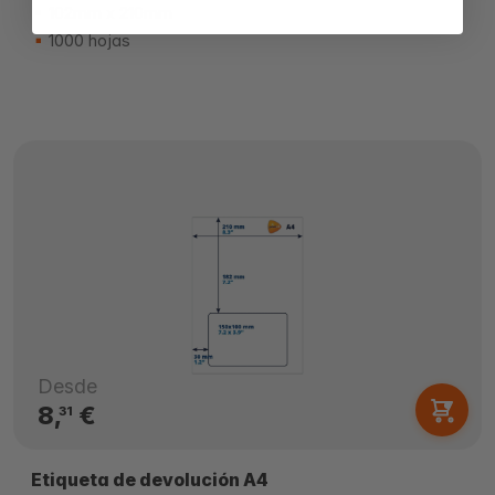
102mm x 210mm
1000 hojas
Desde
8,
€
31
Etiqueta de devolución A4