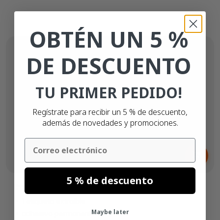
OBTÉN UN 5 %
DE DESCUENTO
TU PRIMER PEDIDO!
Regístrate para recibir un 5 % de descuento,
además de novedades y promociones.
Email
Desde
67,
€
88
5 % de descuento
Etiqueta de devolución A4 DHL
1 etiqueta extraíble
Maybe later
adhesivo permanente