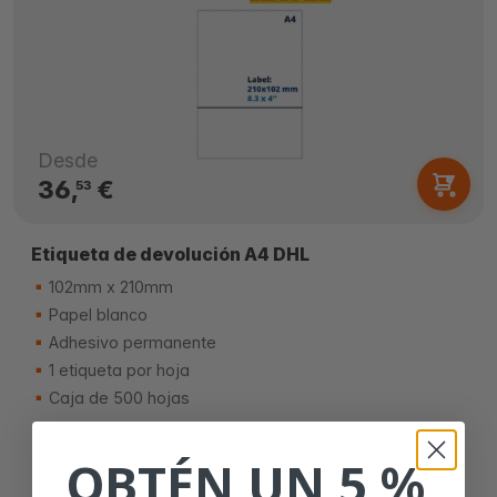
Desde
36,
€
53
Etiqueta de devolución A4 DHL
102mm x 210mm
Papel blanco
Adhesivo permanente
1 etiqueta por hoja
Caja de 500 hojas
OBTÉN UN 5 %