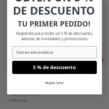
DE DESCUENTO
TU PRIMER PEDIDO!
Regístrate para recibir un 5 % de descuento,
además de novedades y promociones.
Email
Desde
8,
€
31
5 % de descuento
Etiqueta de devolución A4
1 etiqueta extraíble
Maybe later
adhesivo permanente
100mm x 150mm
100 hojas