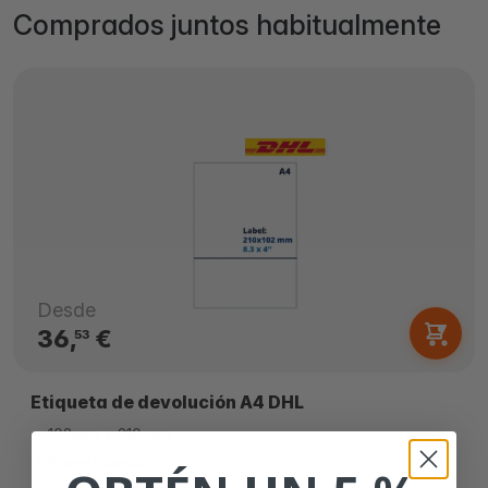
Comprados juntos habitualmente
Desde
36,
€
53
Etiqueta de devolución A4 DHL
102mm x 210mm
Papel blanco