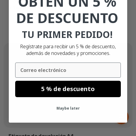
OBTÉN UN 5 %
Adhesivo permanente
1 etiqueta por hoja
DE DESCUENTO
Caja de 500 hojas
TU PRIMER PEDIDO!
Regístrate para recibir un 5 % de descuento,
además de novedades y promociones.
Email
5 % de descuento
Maybe later
Desde
36,
€
53