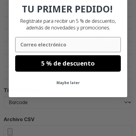
TU PRIMER PEDIDO!
50000
697,24 €
Regístrate para recibir un 5 % de descuento,
75000
907,23 €
además de novedades y promociones.
100000
1.108,96 €
Email
150000
1.573,94 €
300000
2.969,83 €
5 % de descuento
500000
4.792,24 €
Maybe later
Tipo de código
Archivo CSV