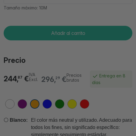
Tamaño máximo: 10M
Añadir al carrito
Precio
IVA
Precios
Entrega en 8
244,
€
296,
€
87
29
Excl.
brutos
días
⚪
Blanco:
El color más neutral y utilizado. Adecuado para
todos los fines, sin significado específico:
simplemente seguimiento estándar.