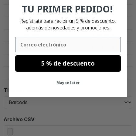
TU PRIMER PEDIDO!
50000
697,24 €
Regístrate para recibir un 5 % de descuento,
75000
907,23 €
además de novedades y promociones.
100000
1.108,96 €
Email
150000
1.573,94 €
300000
2.969,83 €
5 % de descuento
500000
4.792,24 €
Maybe later
Tipo de código
Archivo CSV