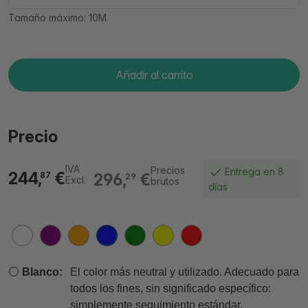
Tamaño máximo: 10M
Añadir al carrito
Precio
IVA
Precios
Entrega en 8
244,
€
296,
€
87
29
Excl.
brutos
días
⚪
Blanco:
El color más neutral y utilizado. Adecuado para
todos los fines, sin significado específico:
simplemente seguimiento estándar.