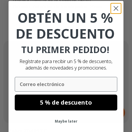
Diámetro del núcleo de las etiquetas: 25mm
OBTÉN UN 5 %
Velocidad de impresión: 152mm/s
DE DESCUENTO
TU PRIMER PEDIDO!
Regístrate para recibir un 5 % de descuento,
además de novedades y promociones.
Email
5 % de descuento
Desde
359,
€
95
Maybe later
Zebra ZD421 TT