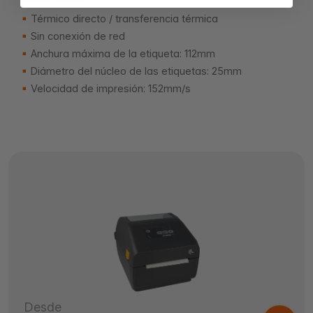
Térmico directo / transferencia térmica
Sin conexión de red
Anchura máxima de la etiqueta: 112mm
Diámetro del núcleo de las etiquetas: 25mm
Velocidad de impresión: 152mm/s
Desde