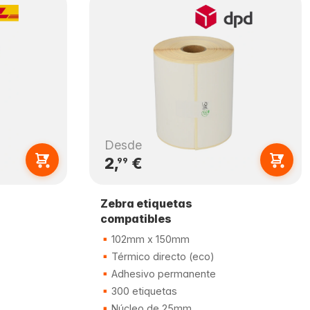
Desde
2,
€
99
Zebra etiquetas
compatibles
102mm x 150mm
Térmico directo (eco)
Adhesivo permanente
300 etiquetas
Núcleo de 25mm