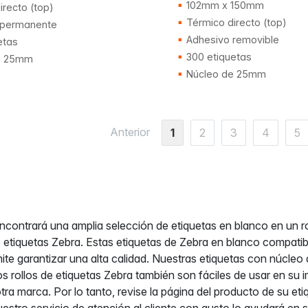
102mm x 150mm
recto (top)
Térmico directo (top)
 permanente
Adhesivo removible
etas
300 etiquetas
e 25mm
Núcleo de 25mm
Anterior
1
2
3
4
5
contrará una amplia selección de etiquetas en blanco en un 
 etiquetas Zebra. Estas etiquetas de Zebra en blanco compat
ite garantizar una alta calidad. Nuestras etiquetas con núcleo
s rollos de etiquetas Zebra también son fáciles de usar en su 
otra marca. Por lo tanto, revise la página del producto de su e
uestro servicio de atención al cliente con gusto lo ayudará e