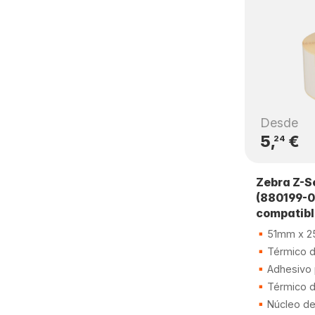
Desde
5,
€
24
Zebra Z-S
(880199-
compatib
51mm x 
Térmico di
Adhesivo
Térmico di
Núcleo d