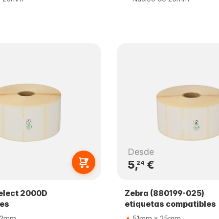
Desde
5,
€
24
elect 2000D
Zebra (880199-025)
les
etiquetas compatibles
32mm
51mm x 25mm