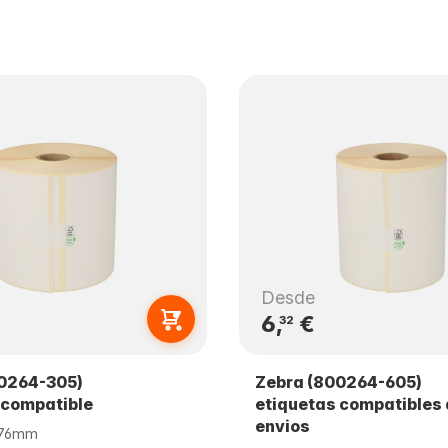
Desde
6,
€
32
0264-305)
Zebra (800264-605)
 compatible
etiquetas compatibles
envios
 76mm