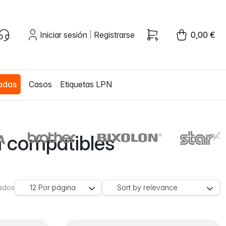
Iniciar sesión
Registrarse
0,00 €
|
zadas
Casos
Etiquetas LPN
m compatibles
rados
12
Por página
Sort by
relevance