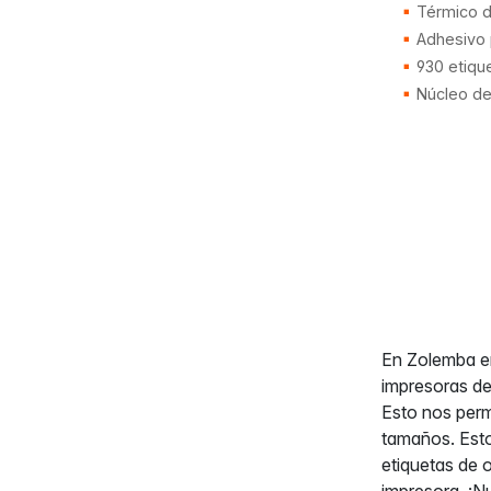
Térmico di
Adhesivo
930 etiqu
Núcleo d
En Zolemba en
impresoras de
Esto nos perm
tamaños. Esto
etiquetas de 
impresora. ¡N