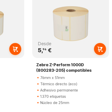
Desde
5,
€
96
Zebra Z-Perform 1000D
(800283-205) compatibles
76mm x 51mm
Térmico directo (eco)
Adhesivo permanente
1.370 etiquetas
Núcleo de 25mm