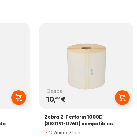
Desde
10,
€
30
Zebra Z-Perform 1000D
 de
(880191-076D) compatibles
102mm x 76mm