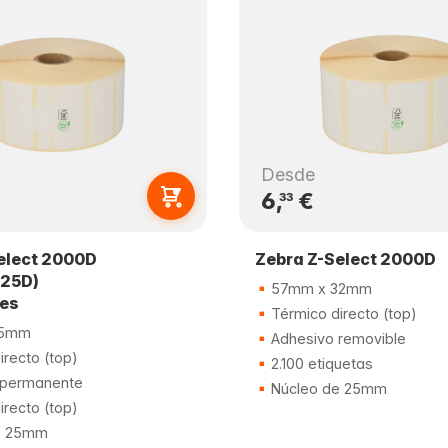
Desde
6,
€
33
elect 2000D
Zebra Z-Select 2000D
025D)
57mm x 32mm
les
Térmico directo (top)
25mm
Adhesivo removible
recto (top)
2.100 etiquetas
 permanente
Núcleo de 25mm
recto (top)
e 25mm