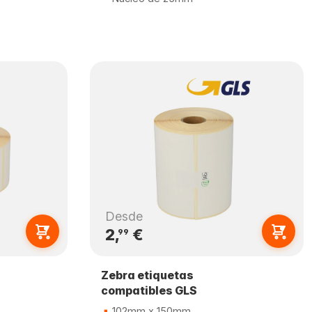
Desde
2,
€
99
Zebra etiquetas
compatibles GLS
102mm x 150mm