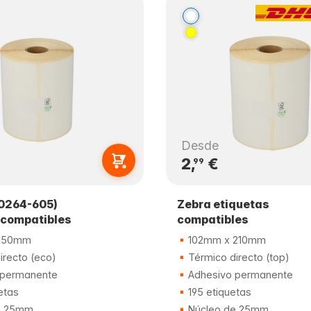
Desde
2,
€
99
0264-605)
Zebra etiquetas
 compatibles
compatibles
150mm
102mm x 210mm
irecto (eco)
Térmico directo (top)
 permanente
Adhesivo permanente
etas
195 etiquetas
e 25mm
Núcleo de 25mm