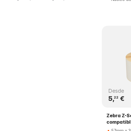
Desde
5,
€
22
Zebra Z-S
compatib
57mm x 