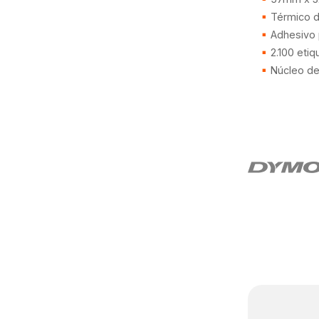
Térmico di
Adhesivo
2.100 etiq
Núcleo d