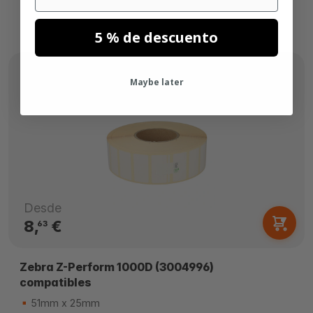
5 % de descuento
Maybe later
Desde
8,
€
63
Zebra Z-Perform 1000D (3004996)
compatibles
51mm x 25mm