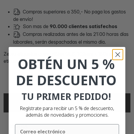
Compras superiores a 350,- No paga los gastos
de envío!
Son mas de
90.000 clientes satisfechos
Compras realizadas antes de las 21:00 horas días
laborales, serán despachadas el mismo día.
Zebra etiquetas compatibles GLS, 102mm x 150mm, 300
OBTÉN UN 5 %
etiquetas, núcleo del rollo 25mm, blanco, permanente
DE DESCUENTO
TU PRIMER PEDIDO!
ESPECIFICACIONES
Regístrate para recibir un 5 % de descuento,
además de novedades y promociones.
MARCA
Email