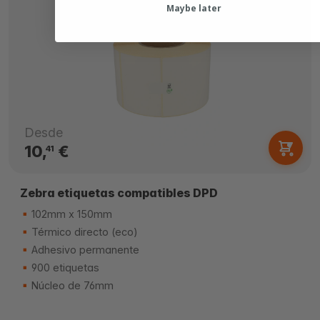
Maybe later
Desde
10,
€
41
Zebra etiquetas compatibles DPD
102mm x 150mm
Térmico directo (eco)
Adhesivo permanente
900 etiquetas
Núcleo de 76mm