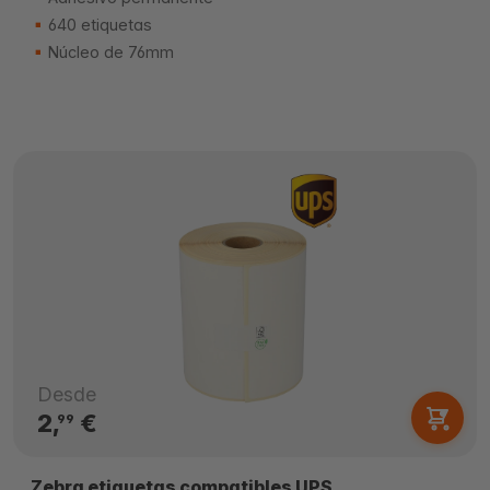
640 etiquetas
Núcleo de 76mm
Desde
2,
€
99
Zebra etiquetas compatibles UPS