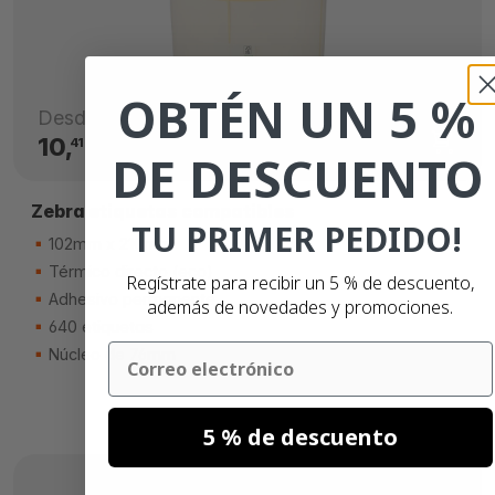
OBTÉN UN 5 %
Desde
10,
€
41
DE DESCUENTO
Zebra etiquetas compatibles
TU PRIMER PEDIDO!
102mm x 210mm
Térmico directo (eco)
Regístrate para recibir un 5 % de descuento,
Adhesivo permanente
además de novedades y promociones.
640 etiquetas
Email
Núcleo de 76mm
5 % de descuento