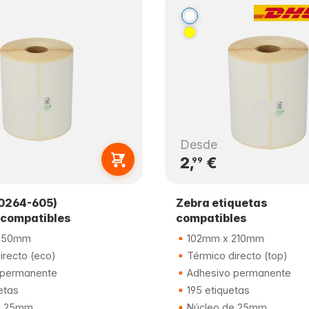
Desde
2,
€
99
0264-605)
Zebra etiquetas
 compatibles
compatibles
150mm
102mm x 210mm
irecto (eco)
Térmico directo (top)
 permanente
Adhesivo permanente
etas
195 etiquetas
e 25mm
Núcleo de 25mm