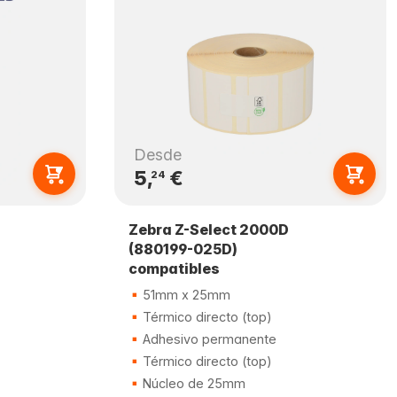
Desde
5,
€
24
Zebra Z-Select 2000D
(880199-025D)
compatibles
51mm x 25mm
Térmico directo (top)
Adhesivo permanente
Térmico directo (top)
Núcleo de 25mm