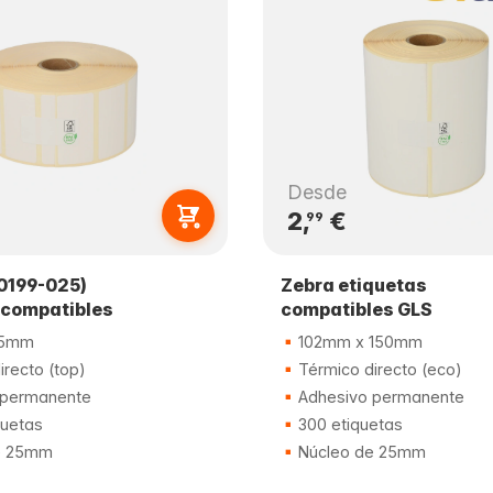
Desde
2,
€
99
0199-025)
Zebra etiquetas
 compatibles
compatibles GLS
25mm
102mm x 150mm
recto (top)
Térmico directo (eco)
 permanente
Adhesivo permanente
quetas
300 etiquetas
e 25mm
Núcleo de 25mm