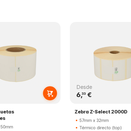
Desde
6,
€
33
quetas
Zebra Z-Select 2000D
les
57mm x 32mm
150mm
Térmico directo (top)