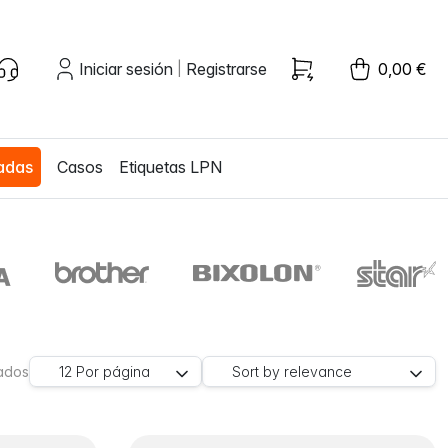
Iniciar sesión
Registrarse
0,00 €
|
zadas
Casos
Etiquetas LPN
rados
12
Por página
Sort by
relevance