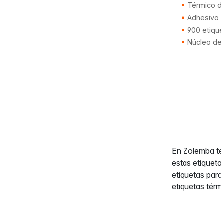
Térmico d
Adhesivo
900 etiqu
Núcleo d
En Zolemba te
estas etiquet
etiquetas par
etiquetas tér