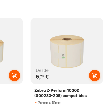
Desde
5,
€
96
Zebra Z-Perform 1000D
(800283-205) compatibles
76mm x 51mm