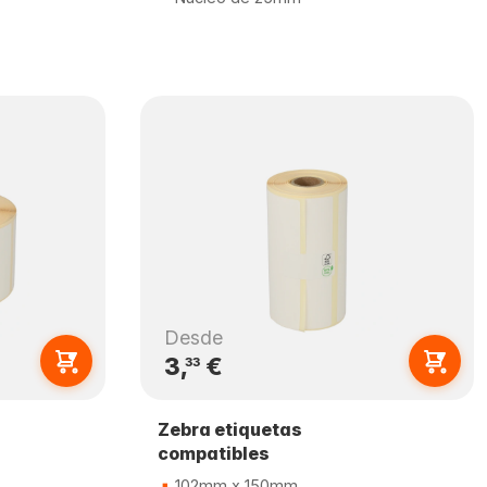
Desde
3,
€
33
Zebra etiquetas
compatibles
102mm x 150mm