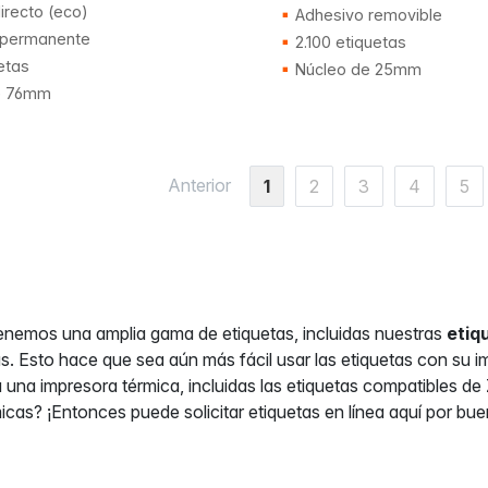
irecto (eco)
Adhesivo removible
 permanente
2.100 etiquetas
etas
Núcleo de 25mm
e 76mm
Anterior
1
2
3
4
5
nemos una amplia gama de etiquetas, incluidas nuestras
etiq
as. Esto hace que sea aún más fácil usar las etiquetas con su 
a una impresora térmica, incluidas las etiquetas compatibles 
micas? ¡Entonces puede solicitar etiquetas en línea aquí por bu