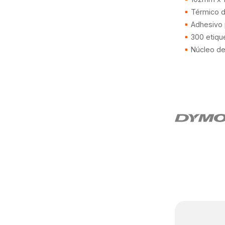
Térmico d
Adhesivo
300 etiqu
Núcleo d