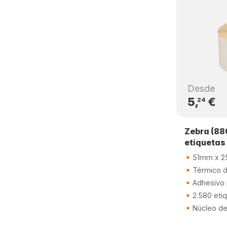
Desde
5,
€
24
Zebra (88
etiquetas
51mm x 
Térmico di
Adhesivo
2.580 eti
Núcleo d