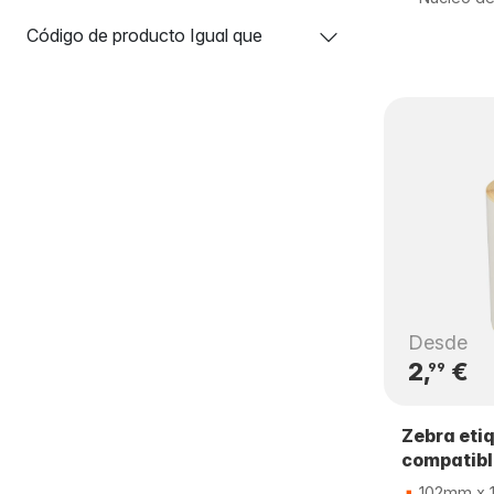
Código de producto Igual que
Desde
2,
€
99
Zebra eti
compatib
102mm x 