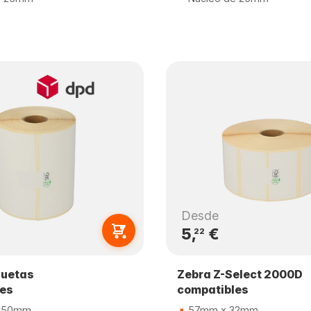
Desde
5,
€
22
quetas
Zebra Z-Select 2000D
les
compatibles
150mm
57mm x 32mm