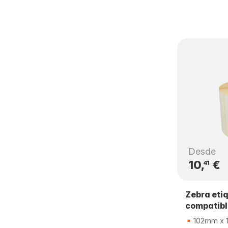
Desde
10,
€
41
Zebra eti
compatib
102mm x 