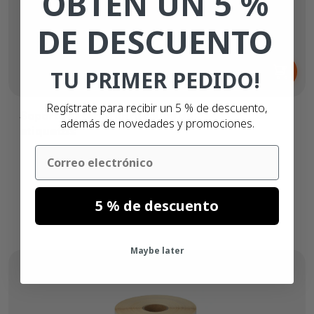
OBTÉN UN 5 %
DE DESCUENTO
Desde
59,
€
TU PRIMER PEDIDO!
99
Regístrate para recibir un 5 % de descuento,
Soporte externo para rollos de
además de novedades y promociones.
etiquetas
Email
5 % de descuento
Maybe later