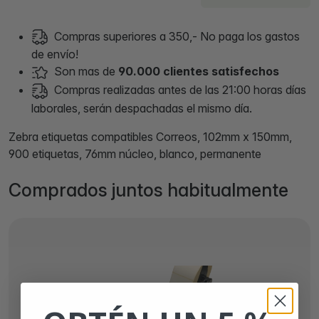
Compras superiores a 350,- No paga los gastos
de envío!
Son mas de
90.000 clientes satisfechos
Compras realizadas antes de las 21:00 horas días
laborales, serán despachadas el mismo día.
Zebra etiquetas compatibles Correos, 102mm x 150mm,
900 etiquetas, 76mm núcleo, blanco, permanente
Comprados juntos habitualmente