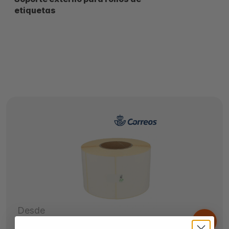
etiquetas
Desde
10,
€
41