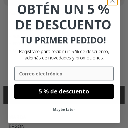
OBTÉN UN 5 %
Zebra etiquetas compatibles Correos
DE DESCUENTO
102mm x 150mm
Térmico directo (eco)
Adhesivo permanente
TU PRIMER PEDIDO!
900 etiquetas
Regístrate para recibir un 5 % de descuento,
Núcleo de 76mm
además de novedades y promociones.
Email
5 % de descuento
ESPECIFICACIONES
Maybe later
MARCA
EPSON