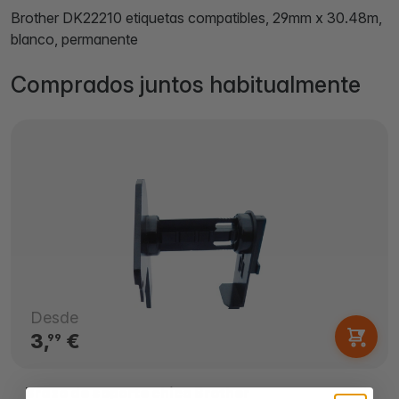
Brother DK22210 etiquetas compatibles, 29mm x 30.48m,
blanco, permanente
Comprados juntos habitualmente
Desde
3,
€
99
Brazo de soporte chico Brother