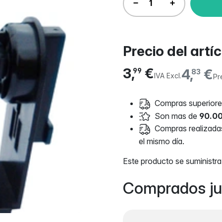
Precio del artí
3,
€
4,
€
99
83
IVA Excl.
Pr
Compras superiores
Son mas de
90.00
Compras realizadas 
el mismo día.
Este producto se suministra 
Comprados ju