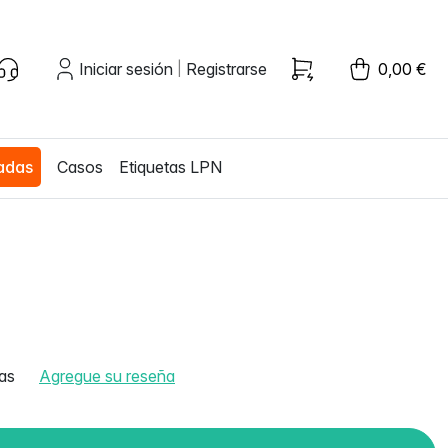
Iniciar sesión
Registrarse
0,00 €
|
zadas
Casos
Etiquetas LPN
as
Agregue su reseña