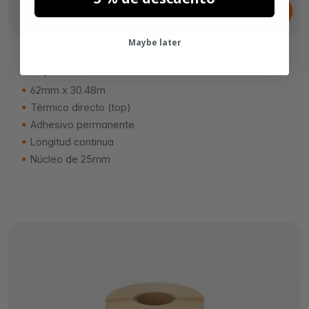
3,
€
65
Maybe later
Brother DK22205 etiquetas
compatibles
62mm x 30.48m
Térmico directo (top)
Adhesivo permanente
Longitud continua
Núcleo de 25mm