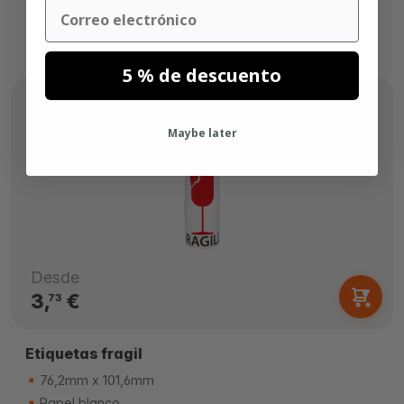
Email
5 % de descuento
Maybe later
Desde
3,
€
73
Etiquetas fragil
76,2mm x 101,6mm
Papel blanco