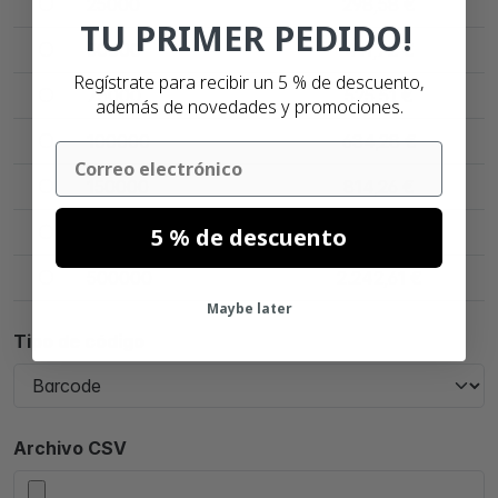
25000
298,58 €
TU PRIMER PEDIDO!
50000
411,72 €
Regístrate para recibir un 5 % de descuento,
75000
525,51 €
además de novedades y promociones.
100000
634,28 €
Email
150000
814,26 €
300000
1.409,37 €
5 % de descuento
500000
2.242,61 €
Maybe later
Tipo de código
Archivo CSV