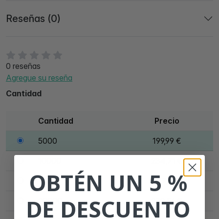
Reseñas (0)
0 reseñas
Agregue su reseña
Cantidad
Cantidad
Precio
5000
199,99 €
10000
234,71 €
OBTÉN UN 5 %
15000
247,16 €
DE DESCUENTO
20000
272,56 €