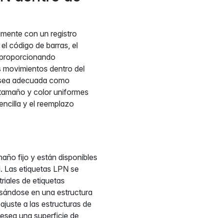
tamente con un registro
l código de barras, el
 proporcionando
os movimientos dentro del
 sea adecuada como
un tamaño y color uniformes
encilla y el reemplazo
ño fijo y están disponibles
. Las etiquetas LPN se
riales de etiquetas
asándose en una estructura
ajuste a las estructuras de
desea una superficie de