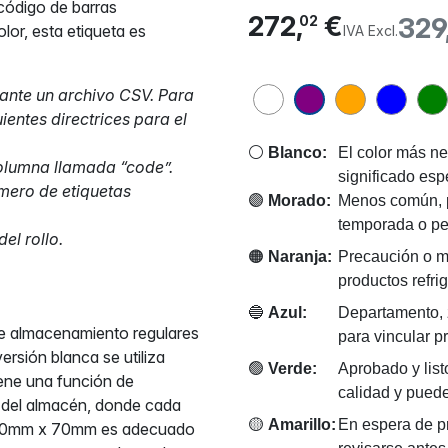
código de barras
272,
€
329
02
lor, esta etiqueta es
IVA Excl.
ante un archivo CSV. Para
entes directrices para el
⚪
Blanco:
El color más ne
olumna llamada “code”.
significado esp
úmero de etiquetas
🟣
Morado:
Menos común, pe
temporada o pe
el rollo.
🟠
Naranja:
Precaución o ma
productos refri
🔵
Azul:
Departamento, z
e almacenamiento regulares
para vincular p
ersión blanca se utiliza
🟢
Verde:
Aprobado y list
ene una función de
calidad y puede
o del almacén, donde cada
🟡
Amarillo:
En espera de p
o 150mm x 70mm es adecuado