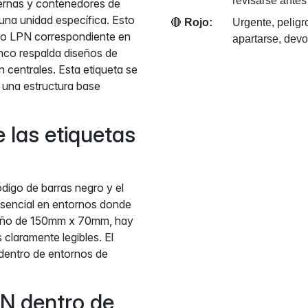
revisarse antes
ternas y contenedores de
una unidad específica. Esto
🔴
Rojo:
Urgente, pelig
ero LPN correspondiente en
apartarse, devo
anco respalda diseños de
n centrales. Esta etiqueta se
a una estructura base
e las etiquetas
digo de barras negro y el
 esencial en entornos donde
maño de 150mm x 70mm, hay
claramente legibles. El
 dentro de entornos de
PN dentro de