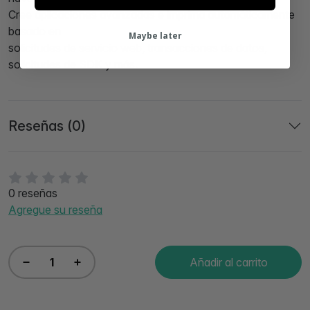
Cree aplicaciones avanzadas e imprima automáticamente
basado en
Maybe later
solicitudes de servicio web, transacciones de datos,
solicitudes de SDK y más.
Reseñas (0)
0 reseñas
Agregue su reseña
Añadir al carrito