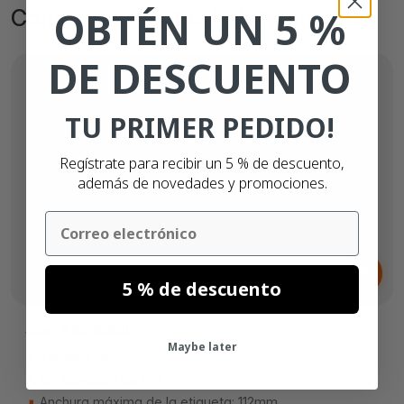
OBTÉN UN 5 %
Comprados juntos habitualmente
DE DESCUENTO
TU PRIMER PEDIDO!
Regístrate para recibir un 5 % de descuento,
además de novedades y promociones.
Email
Desde
499,
€
00
5 % de descuento
Star TSP800II
Maybe later
Térmico directo
Sin conexión de red
Anchura máxima de la etiqueta: 112mm