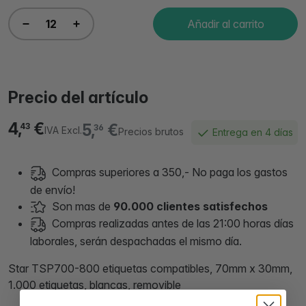
Añadir al carrito
Precio del artículo
4,
€
5,
€
43
36
IVA Excl.
Precios brutos
Entrega en 4 días
Compras superiores a 350,- No paga los gastos
de envío!
Son mas de
90.000 clientes satisfechos
Compras realizadas antes de las 21:00 horas días
laborales, serán despachadas el mismo día.
Star TSP700-800 etiquetas compatibles, 70mm x 30mm,
1.000 etiquetas, blancas, removible