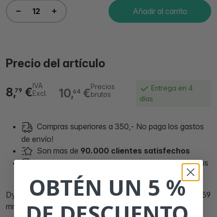
Añadir al carrito
Precio del artículo
IVA
Precios
Entrega en 4
8,
€
10,
€
79
64
Excl.
brutos
días
Compras superiores a 350,- No paga los gastos
de envío!
Son mas de
90.000 clientes satisfechos
Compras realizadas antes de las 21:00 horas días
laborales, serán despachadas el mismo día.
OBTÉN UN 5 %
Dymo S0904980 Etiquetas compatible UPS, 104mm x 159
DE DESCUENTO
mm, 220 etiquetas, blanco, permanente