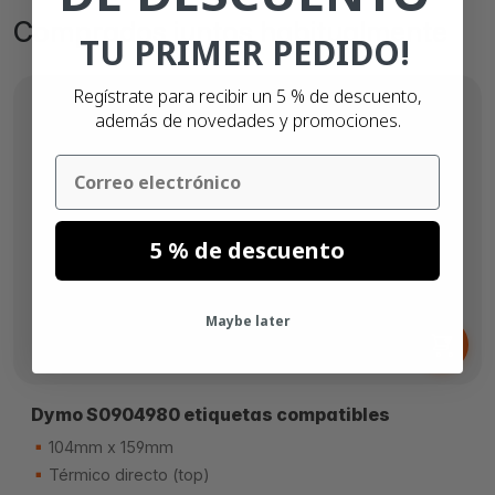
Comprados juntos habitualmente
TU PRIMER PEDIDO!
Regístrate para recibir un 5 % de descuento,
además de novedades y promociones.
Email
5 % de descuento
Desde
Maybe later
6,
€
29
Dymo S0904980 etiquetas compatibles
104mm x 159mm
Térmico directo (top)