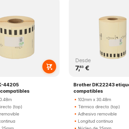
Desde
7,
€
83
K-44205
Brother DK22243 etiqu
 compatibles
compatibles
0.48m
102mm x 30.48m
recto (top)
Térmico directo (top)
removible
Adhesivo removible
continua
Longitud continua
e 25mm
Núcleo de 25mm