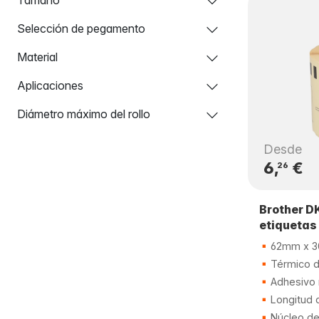
Selección de pegamento
Material
Aplicaciones
Diámetro máximo del rollo
Desde
6,
€
26
Brother D
etiquetas
62mm x 3
Térmico di
Adhesivo 
Longitud 
Núcleo d