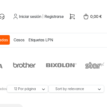
Iniciar sesión
Registrarse
0,00 €
|
zadas
Casos
Etiquetas LPN
rados
12
Por página
Sort by
relevance