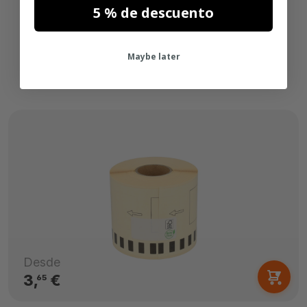
5 % de descuento
Maybe later
Desde
3,
€
65