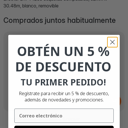
30.48m, blanco, removible
Comprados juntos habitualmente
OBTÉN UN 5 %
DE DESCUENTO
TU PRIMER PEDIDO!
Regístrate para recibir un 5 % de descuento,
Desde
además de novedades y promociones.
3,
€
99
Email
Brazo de soporte chico Brother