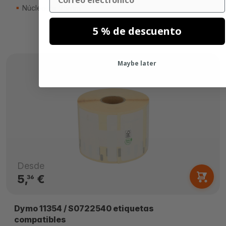
Núcleo de 25mm
5 % de descuento
Maybe later
Desde
5,
€
36
Dymo 11354 / S0722540 etiquetas
compatibles