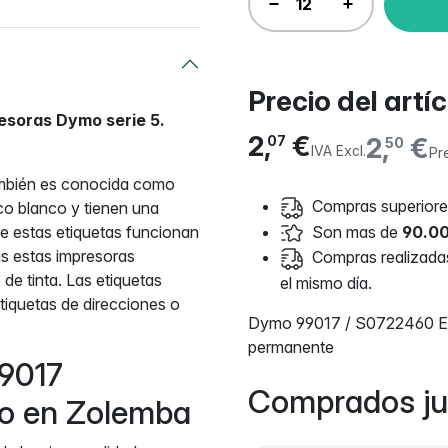
Precio del artí
resoras Dymo serie 5.
2,
€
2,
€
07
50
IVA Excl.
Pr
mbién es conocida como
Compras superiores
co blanco y tienen una
Son mas de
90.00
ue estas etiquetas funcionan
s estas impresoras
Compras realizadas 
 de tinta. Las etiquetas
el mismo día.
tiquetas de direcciones o
Dymo 99017 / S0722460 Eti
permanente
99017
Comprados ju
uro en Zolemba