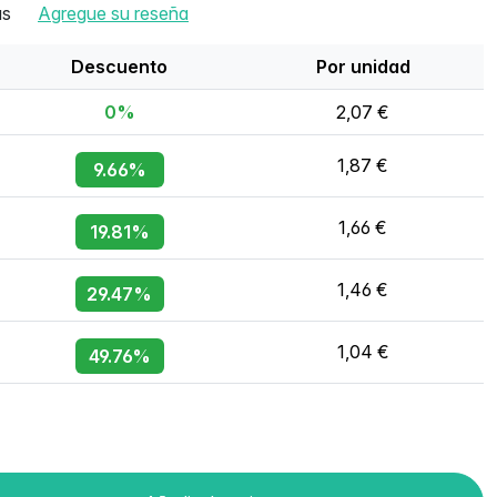
as
Agregue su reseña
Descuento
Por unidad
0%
2,07 €
1,87 €
9.66%
1,66 €
19.81%
1,46 €
29.47%
1,04 €
49.76%