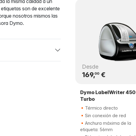
nda la misma calidad a un
 etiquetas son de excelente
porque nosotros mismos las
esora Dymo.
Desde
169,
€
00
Dymo LabelWriter 450
Turbo
Térmico directo
Sin conexión de red
Anchura máxima de la
etiqueta: 56mm