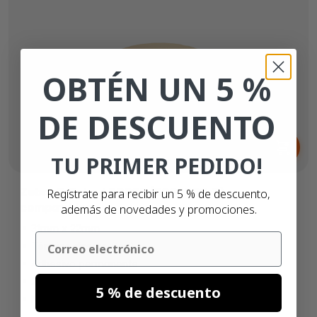
OBTÉN UN 5 %
DE DESCUENTO
Desde
3,
€
23
TU PRIMER PEDIDO!
Zebra Z-Select 2000D (3007208-T)
Regístrate para recibir un 5 % de descuento,
compatibles
además de novedades y promociones.
31mm x 22mm
Email
Térmico directo (top)
Adhesivo permanente
2.780 etiquetas
5 % de descuento
Núcleo de 25mm