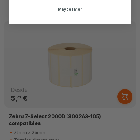
Maybe later
Desde
5,
€
91
Zebra Z-Select 2000D (800263-105)
compatibles
76mm x 25mm